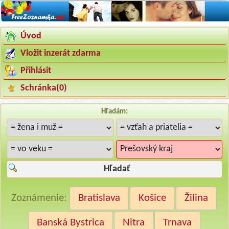
Úvod
Vložit inzerát zdarma
Přihlásit
Schránka(
0
)
Hľadám:
Hľadať
Zoznámenie:
Bratislava
Košice
Žilina
Banská Bystrica
Nitra
Trnava