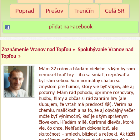
Poprad
Prešov
Trenčín
Celá SR
přidat na Facebook
Zoznámenie Vranov nad Topľou »
Spolubývanie Vranov nad
Topľou
»
Mám 32 rokov a hľadám niekoho, s kým by som
nemusel hrať hry – iba sa smiať, rozprávať a
byť sám sebou. Som normálny chalan so
zmyslom pre humor, ktorý vie byť vtipný, ale aj
pozorný. Mám rád pohodu, úprimné rozhovory,
hudbu, filmy a občas si rád zahrám hry (ale
sľubujem, že vzťah má prednosť 😄). Verím na
chémiu, maličkosti a na to, že aj obyčajný večer
môže byť výnimočný, keď je s tým správnym
človekom. Hľadám milé, úprimné dievča, ktoré
vie, čo chce. Nehľadám dokonalosť, ale
skutočnosť – smiech, blízkosť a rešpekt. Ak túžiš