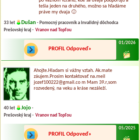
po vážnom vzťahu, kde sa dvaja podporujú a
tešia jeden na druhého, možno sa hľadáme
práve my dvaja 🙂
Dušan
33 let
- Pomocný pracovník a invalidný dôchodca
Prešovský kraj -
Vranov nad Topľou
01/2026
PROFIL Odpoveď»
Ahojte.Hladam si vážny vztah. Ak.mate
záujem.Prosim kontaktovať na.meil
jozef100222@gmail.co m Mam 39.r,som
rozvedený, na veku a kráse nezáleží.
Jojo
40 let
-
Prešovský kraj -
Vranov nad Topľou
05/2025
PROFIL Odpoveď»