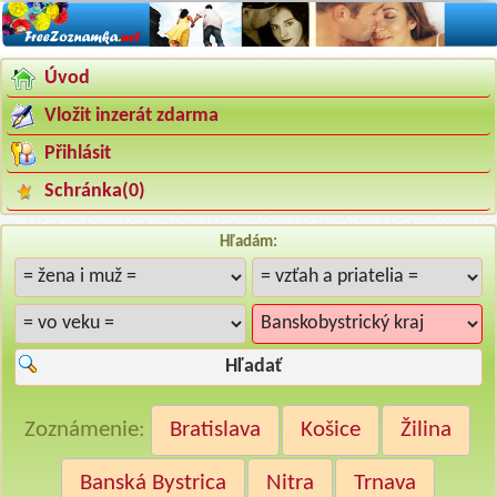
Úvod
Vložit inzerát zdarma
Přihlásit
Schránka(
0
)
Hľadám:
Hľadať
Zoznámenie:
Bratislava
Košice
Žilina
Banská Bystrica
Nitra
Trnava