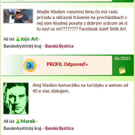
Ahojte hľadám rozumnú ženu čo má rada
prírodu a občasné trávenie na prechádzkach v
nej som kludnej povahy z dobrým srdcom ak si
tu ozvi sa mi???????? Facebook Jozef Snilk Art
Jojo Art
46 let
-
Banskobystrický kraj -
Banská Bystrica
06/2025
PROFIL Odpoveď»
Ahoj hľadám kamarátku na turistyku a welnes od
40 a viac ďakujem.
Marek
48 let
-
Banskobystrický kraj -
Banská Bystrica