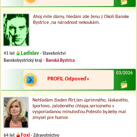
Ahoj mile dámy, hledám zde ženu z Okolí Banske
Bystrice ,na národnost nekoukám.
Ladislav
41 let
- Stavebnictví
Banskobystrický kraj -
Banská Bystrica
03/2026
PROFIL Odpoveď»
Nehľadám žiaden flirt,len úprimného, láskavého,
športovo, založeného chlapa,seriozneho s
vysporiadanou minulosťou.Potesilo by,keby mal
zmysel pre humor.
Foxi
64 let
- Zdravotnictvo