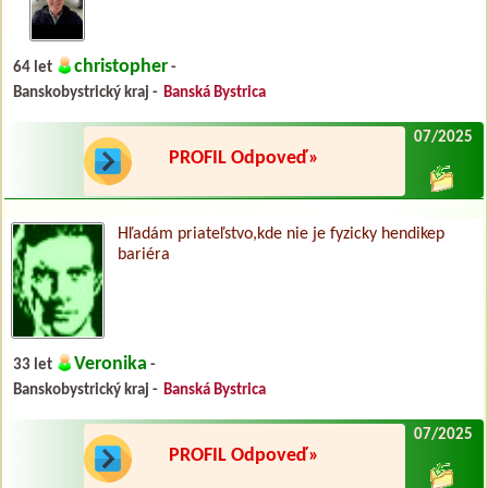
christopher
64 let
-
Banskobystrický kraj -
Banská Bystrica
07/2025
PROFIL Odpoveď»
Hľadám priateľstvo,kde nie je fyzicky hendikep
bariéra
Veronika
33 let
-
Banskobystrický kraj -
Banská Bystrica
07/2025
PROFIL Odpoveď»