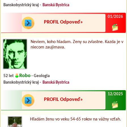
Banskobystrický kraj -
Banská Bystrica
01/2026
PROFIL Odpoveď»
Neviem, koho hladam. Zeny su zvlastne. Kazda je v
niecom zaujimava.
Robo
52 let
- Geologia
Banskobystrický kraj -
Banská Bystrica
12/2025
PROFIL Odpoveď»
Hľadám ženu vo veku 54-65 rokov na vážny vzťah.