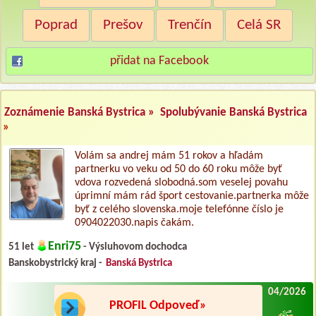
Poprad
Prešov
Trenčín
Celá SR
přidat na Facebook
Zoznámenie Banská Bystrica »
Spolubývanie Banská Bystrica
»
Volám sa andrej mám 51 rokov a hľadám
partnerku vo veku od 50 do 60 roku môže byť
vdova rozvedená slobodná.som veselej povahu
úprimní mám rád šport cestovanie.partnerka môže
byť z celého slovenska.moje telefónne číslo je
0904022030.napis čakám.
Enri75
51 let
- Výsluhovom dochodca
Banskobystrický kraj -
Banská Bystrica
04/2026
PROFIL Odpoveď»