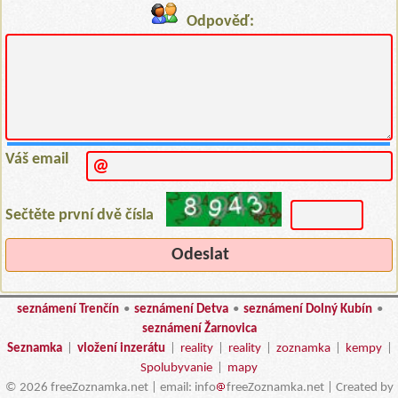
Odpověď:
Váš email
Sečtěte první dvě čísla
seznámení Trenčín
•
seznámení Detva
•
seznámení Dolný Kubín
•
seznámení Žarnovica
Seznamka
|
vložení inzerátu
|
reality
|
reality
|
zoznamka
|
kempy
|
Spolubyvanie
|
mapy
© 2026 freeZoznamka.net | email: info
freeZoznamka.net | Created by