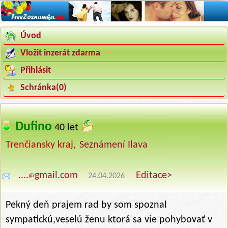
Úvod
Vložit inzerát zdarma
Přihlásit
Schránka(
0
)
Dufino
‍
40 let
Trenčiansky kraj,
Seznámení Ilava
....
gmail.com
Editace>
24.04.2026
Pekný deň prajem rad by som spoznal
sympatickú,veselú ženu ktorá sa vie pohybovať v