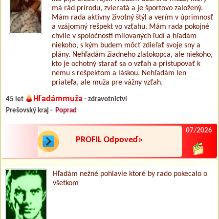
má rád prírodu, zvieratá a je športovo založený.
Mám rada aktívny životný štýl a verím v úprimnosť
a vzájomný rešpekt vo vzťahu. Mám rada pokojné
chvíle v spoločnosti milovaných ľudí a hľadám
niekoho, s kým budem môcť zdieľať svoje sny a
plány. Nehľadám žiadneho zlatokopca, ale niekoho,
kto je ochotný starať sa o vzťah a pristupovať k
nemu s rešpektom a láskou. Nehľadám len
priateľa, ale muža pre vážny vzťah.
Hľadámmuža
45 let
- zdravotnictví
Prešovský kraj -
Poprad
07/2026
PROFIL Odpoveď»
Hľadám nežné pohlavie ktoré by rado pokecalo o
všetkom