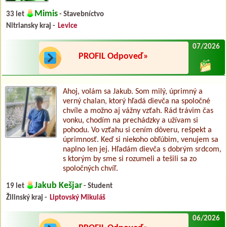
Mimis
33 let
- Stavebníctvo
Nitriansky kraj -
Levice
07/2026
PROFIL Odpoveď»
Ahoj, volám sa Jakub. Som milý, úprimný a
verný chalan, ktorý hľadá dievča na spoločné
chvíle a možno aj vážny vzťah. Rád trávim čas
vonku, chodím na prechádzky a užívam si
pohodu. Vo vzťahu si cením dôveru, rešpekt a
úprimnosť. Keď si niekoho obľúbim, venujem sa
naplno len jej. Hľadám dievča s dobrým srdcom,
s ktorým by sme si rozumeli a tešili sa zo
spoločných chvíľ.
Jakub Kešjar
19 let
- Student
Žilinský kraj -
Liptovský Mikuláš
06/2026