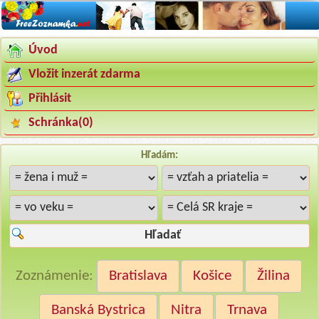
Úvod
Vložit inzerát zdarma
Přihlásit
Schránka(
0
)
Hľadám:
Hľadať
Zoznámenie:
Bratislava
Košice
Žilina
Banská Bystrica
Nitra
Trnava