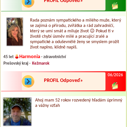
PROFIL Odpoveď»
Rada poznám sympatického a milého muže, který
se zajímá o přírodu, zvířátka a rád zahradničí,
který se umí smát a miluje život 😉 Pokud ti v
životě chybí úsměv milé a pracující zralé a
sympatické a oduševnělé ženy se smyslem prožít
život naplno, klidně napiš.
Harmonia
45 let
- zdravotnictví
Prešovský kraj -
Kežmarok
06/2026
PROFIL Odpoveď»
Ahoj mam 52 rokov rozvedený hľadám úprimný
a vážny vzťah