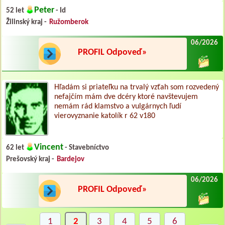
Peter
52 let
- Id
Žilinský kraj -
Ružomberok
06/2026
PROFIL Odpoveď»
Hľadám si priateľku na trvalý vzťah som rozvedený
nefajčím mám dve dcéry ktoré navštevujem
nemám rád klamstvo a vulgárnych ľudí
vierovyznanie katolík r 62 v180
Vincent
62 let
- Stavebníctvo
Prešovský kraj -
Bardejov
06/2026
PROFIL Odpoveď»
1
2
3
4
5
6