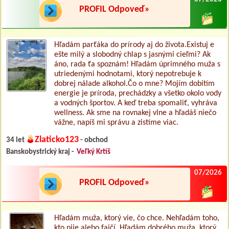
PROFIL Odpoveď»
Hľadám parťáka do prírody aj do života. ​Existuj e
ešte milý a slobodný chlap s jasnými cieľmi? Ak
áno, rada ťa spoznám! Hľadám úprimného muža s
utriedenými hodnotami, ktorý nepotrebuje k
dobrej nálade alkohol. ​Čo o mne? Mojím dobitím
energie je príroda, prechádzky a všetko okolo vody
a vodných športov. A keď treba spomaliť, vyhráva
wellness. Ak sme na rovnakej vlne a hľadáš niečo
vážne, napíš mi správu a zistíme viac.
Zlaticko123
34 let
- obchod
Banskobystrický kraj -
Veľký Krtíš
07/2026
PROFIL Odpoveď»
Hľadám muža, ktorý vie, čo chce. Nehľadám toho,
kto pije alebo fajčí. Hľadám dobrého muža, ktorý