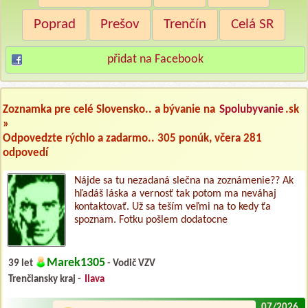
Poprad
Prešov
Trenčín
Celá SR
přidat na Facebook
Zoznamka pre celé Slovensko.. a bývanie na
Spolubyvanie
.sk
»
Odpovedzte rýchlo a zadarmo.. 305 ponúk, včera 281
odpovedí
Nájde sa tu nezadaná slečna na zoznámenie?? Ak
hľadáš láska a vernosť tak potom ma neváhaj
kontaktovať. Už sa teším veľmi na to kedy ťa
spoznam. Fotku pošlem dodatocne
Marek1305
39 let
- Vodič VZV
Trenčiansky kraj -
Ilava
07/2026